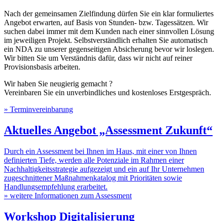
Nach der gemeinsamen Zielfindung dürfen Sie ein klar formuliertes
Angebot erwarten, auf Basis von Stunden- bzw. Tagessätzen. Wir
suchen dabei immer mit dem Kunden nach einer sinnvollen Lösung
im jeweiligen Projekt. Selbstverständlich erhalten Sie automatisch
ein NDA zu unserer gegenseitigen Absicherung bevor wir loslegen.
Wir bitten Sie um Verständnis dafür, dass wir nicht auf reiner
Provisionsbasis arbeiten.
Wir haben Sie neugierig gemacht ?
Vereinbaren Sie ein unverbindliches und kostenloses Erstgespräch.
» Terminvereinbarung
Aktuelles Angebot „Assessment Zukunft“
Durch ein Assessment bei Ihnen im Haus, mit einer von Ihnen
definierten Tiefe, werden alle Potenziale im Rahmen einer
Nachhaltigkeitsstrategie aufgezeigt und ein auf Ihr Unternehmen
zugeschnittener Maßnahmenkatalog mit Prioritäten sowie
Handlungsempfehlung erarbeitet.
»
weitere Informationen zum Assessment
Workshop Digitalisierung