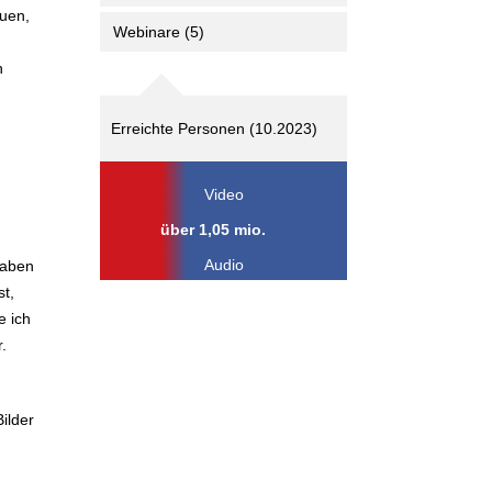
auen,
Webinare
(5)
n
Erreichte Personen (10.2023)
Video
über 1,05 mio.
Audio
 haben
st,
e ich
.
ilder