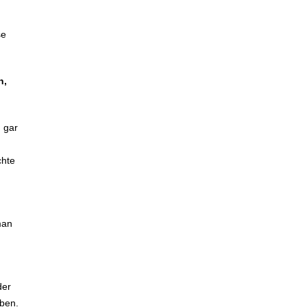
se
n,
 gar
chte
man
der
aben.