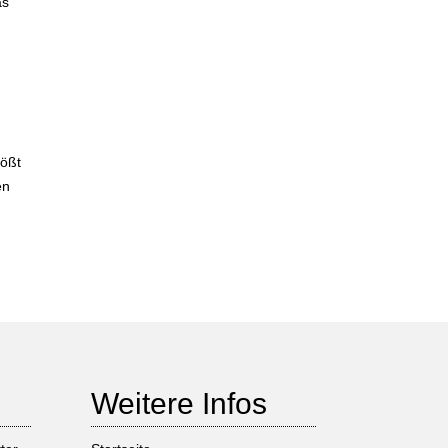
as
tößt
en
Weitere Infos