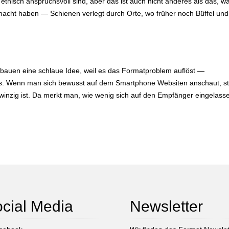
 ethisch anspruchsvoll sind, aber das ist auch nicht anderes als das, w
cht haben — Schienen verlegt durch Orte, wo früher noch Büffel und
ubauen eine schlaue Idee, weil es das Formatproblem auflöst —
ngs. Wenn man sich bewusst auf dem Smartphone Websiten anschaut, s
t winzig ist. Da merkt man, wie wenig sich auf den Empfänger eingelass
cial Media
Newsletter