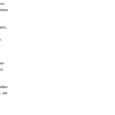
enn
 dass
kann,
n
men
en
tellen
, die