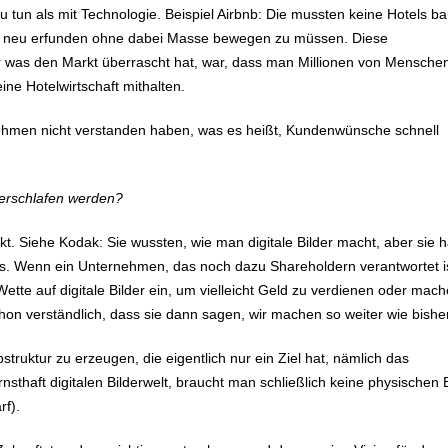
zu tun als mit Technologie. Beispiel Airbnb: Die mussten keine Hotels b
ng’ neu erfunden ohne dabei Masse bewegen zu müssen. Diese
aber was den Markt überrascht hat, war, dass man Millionen von Mensche
ne Hotelwirtschaft mithalten.
nehmen nicht verstanden haben, was es heißt, Kundenwünsche schnell
erschlafen werden?
flikt. Siehe Kodak: Sie wussten, wie man digitale Bilder macht, aber sie
oids. Wenn ein Unternehmen, das noch dazu Shareholdern verantwortet i
ette auf digitale Bilder ein, um vielleicht Geld zu verdienen oder mach
hon verständlich, dass sie dann sagen, wir machen so weiter wie bisher
bstruktur zu erzeugen, die eigentlich nur ein Ziel hat, nämlich das
sthaft digitalen Bilderwelt, braucht man schließlich keine physischen B
rf).