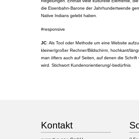
Regelungen. Enthält viele kulturelle Elemente, die
die Eisenbahn-Barone der Jahrhundertwende gema
Native Indians gelebt haben.
#responsive
JC
: Als Tool oder Methode um eine Website aufz
kleiner/großer Rechner/Bildschirm, hochkant/lä
man öfters auch auf Seiten, auf denen die Schrif
wird. Stichwort Kundenorientierung/-bedürfnis.
Kontakt
So