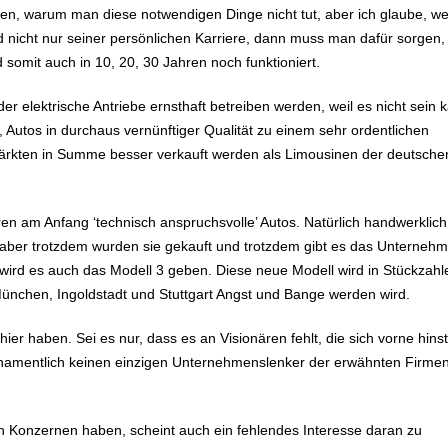
eden, warum man diese notwendigen Dinge nicht tut, aber ich glaube, w
d nicht nur seiner persönlichen Karriere, dann muss man dafür sorgen,
 somit auch in 10, 20, 30 Jahren noch funktioniert.
 elektrische Antriebe ernsthaft betreiben werden, weil es nicht sein 
, Autos in durchaus vernünftiger Qualität zu einem sehr ordentlichen
 Märkten in Summe besser verkauft werden als Limousinen der deutsche
ren am Anfang ‘technisch anspruchsvolle’ Autos. Natürlich handwerklich
, aber trotzdem wurden sie gekauft und trotzdem gibt es das Unterneh
 wird es auch das Modell 3 geben. Diese neue Modell wird in Stückzahl
ünchen, Ingoldstadt und Stuttgart Angst und Bange werden wird.
r hier haben. Sei es nur, dass es an Visionären fehlt, die sich vorne hins
 namentlich keinen einzigen Unternehmenslenker der erwähnten Firmen
 Konzernen haben, scheint auch ein fehlendes Interesse daran zu