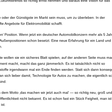
Zukunftstrends so richtig ernst nehmen und daraus eine Vision für das
te oder der Günstigste im Markt sein muss, um zu überleben. In der
fte Angebote für Elektromobilität schafft.
en’ Position. Wenn jetzt ein deutscher Automobilkonzern mehr als 5 Ja
en Außenpositionen schon besetzt. Eine neue Erfahrung für ein Land und
n.
te wollen sie ein sicheres Blatt spielen, auf der anderen Seite muss ma
nt macht, macht das ganz jämmerlich. Es ist tatsächlich nicht so
stoffe irgendwann mal ein Ende finden werden. Statt sich dann konseq
n sich lieber damit, Technologie für Autos zu machen, die eigentlich s
ind.
ach dem Motto ‚das machen wir jetzt auch mal‘ — so richtig neu, groß un
entlichkeit nicht bekannt. Es ist schon fast ein Stück Feigheit, man ist
ist.