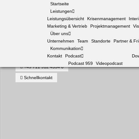
Startseite
Leistungen
Leistungsübersicht
Krisen­management
Inte
Marketing & Vertrieb
Projektmanagement
Vis
Über uns
Unternehmen
Team
Standorte
Partner & Fr
Kommunikation
Kontakt
Podcast
Do
Podcast 959
Videopodcast
+49 711 912 4554 0
Schnellkontakt