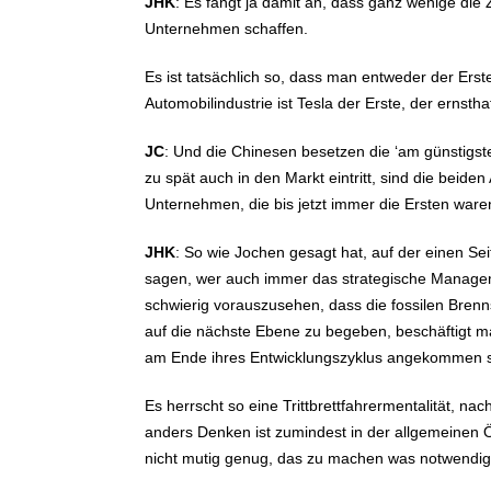
JHK
: Es fängt ja damit an, dass ganz wenige die 
Unternehmen schaffen.
Es ist tatsächlich so, dass man entweder der Ers
Automobilindustrie ist Tesla der Erste, der ernstha
JC
: Und die Chinesen besetzen die ‘am günstigst
zu spät auch in den Markt eintritt, sind die beid
Unternehmen, die bis jetzt immer die Ersten ware
JHK
: So wie Jochen gesagt hat, auf der einen Sei
sagen, wer auch immer das strategische Manageme
schwierig vorauszusehen, dass die fossilen Brenn
auf die nächste Ebene zu begeben, beschäftigt ma
am Ende ihres Entwicklungszyklus angekommen s
Es herrscht so eine Trittbrettfahrermentalität, n
anders Denken ist zumindest in der allgemeinen Öff
nicht mutig genug, das zu machen was notwendig 