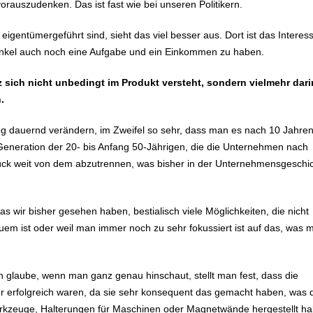
orauszudenken. Das ist fast wie bei unseren Politikern.
igentümergeführt sind, sieht das viel besser aus. Dort ist das Interes
nd Enkel auch noch eine Aufgabe und ein Einkommen zu haben.
ich nicht unbedingt im Produkt versteht, sondern vielmehr dari
n.
g dauernd verändern, im Zweifel so sehr, dass man es nach 10 Jahren
Generation der 20- bis Anfang 50-Jährigen, die die Unternehmen nach
tück weit von dem abzutrennen, was bisher in der Unternehmensgeschi
 wir bisher gesehen haben, bestialisch viele Möglichkeiten, die nicht
m ist oder weil man immer noch zu sehr fokussiert ist auf das, was 
 glaube, wenn man ganz genau hinschaut, stellt man fest, dass die
 erfolgreich waren, da sie sehr konsequent das gemacht haben, was 
werkzeuge, Halterungen für Maschinen oder Magnetwände hergestellt h