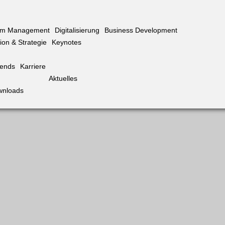
rim Management
Digitalisierung
Business Development
ion & Strategie
Keynotes
iends
Karriere
Aktuelles
wnloads