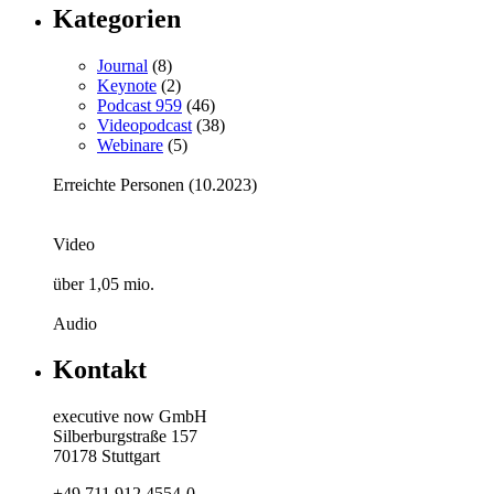
Kategorien
Journal
(8)
Keynote
(2)
Podcast 959
(46)
Videopodcast
(38)
Webinare
(5)
Erreichte Personen (10.2023)
Video
über 1,05 mio.
Audio
Kontakt
executive now GmbH
Silberburgstraße 157
70178 Stuttgart
+49 711 912 4554-0