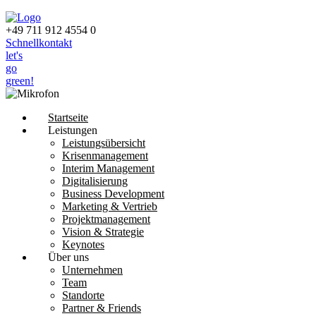
+49 711 912 4554 0
Schnellkontakt
let's
go
green!
Startseite
Leistungen
Leistungsübersicht
Krisen­management
Interim Management
Digitalisierung
Business Development
Marketing & Vertrieb
Projektmanagement
Vision & Strategie
Keynotes
Über uns
Unternehmen
Team
Standorte
Partner & Friends