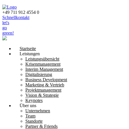
+49 711 912 4554 0
Schnellkontakt
let's
go
green!
Startseite
Leistungen
Leistungsübersicht
Krisen­management
Interim Management
Digitalisierung
Business Development
Marketing & Vertrieb
Projektmanagement
Vision & Strategie
Keynotes
Über uns
Unternehmen
Team
Standorte
Partner & Friends