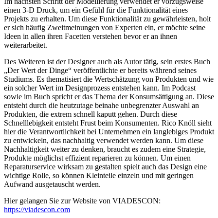
Im nächsten Schritt der Modellierung verwendet er vorzugsweise
einen 3-D Druck, um ein Gefühl für die Funktionalität eines
Projekts zu erhalten. Um diese Funktionalität zu gewährleisten, holt
er sich häufig Zweitmeinungen von Experten ein, er möchte seine
Ideen in allen ihren Facetten verstehen bevor er an ihnen
weiterarbeitet.
Des Weiteren ist der Designer auch als Autor tätig, sein erstes Buch
„Der Wert der Dinge“ veröffentlichte er bereits während seines
Studiums. Es thematisiert die Wertschätzung von Produkten und wie
ein solcher Wert im Designprozess entstehen kann. Im Podcast
sowie im Buch spricht er das Thema der Konsumsättigung an. Diese
entsteht durch die heutzutage beinahe unbegrenzter Auswahl an
Produkten, die extrem schnell kaputt gehen. Durch diese
Schnelllebigkeit entsteht Frust beim Konsumenten. Rico Knöll sieht
hier die Verantwortlichkeit bei Unternehmen ein langlebiges Produkt
zu entwickeln, das nachhaltig verwendet werden kann. Um diese
Nachhaltigkeit weiter zu denken, braucht es zudem eine Strategie,
Produkte möglichst effizient reparieren zu können. Um einen
Reparaturservice wirksam zu gestalten spielt auch das Design eine
wichtige Rolle, so können Kleinteile einzeln und mit geringen
Aufwand ausgetauscht werden.
Hier gelangen Sie zur Website von VIADESCON:
https://viadescon.com